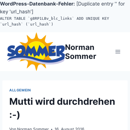
WordPress-Datenbank-Fehler:
[Duplicate entry '' for
key 'url_hash']
ALTER TABLE `g8RP1LBv_blc_links` ADD UNIQUE KEY
`url_hash` (`url_hash`)
Zum
Inhalt
Norman
springen
Sommer
ALLGEMEIN
Mutti wird durchdrehen
:-)
Von
Norman Sommer
16. August 2016