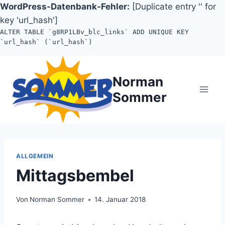
WordPress-Datenbank-Fehler:
[Duplicate entry '' for
key 'url_hash']
ALTER TABLE `g8RP1LBv_blc_links` ADD UNIQUE KEY
`url_hash` (`url_hash`)
Zum
Inhalt
Norman
springen
Sommer
ALLGEMEIN
Mittagsbembel
Von
Norman Sommer
14. Januar 2018