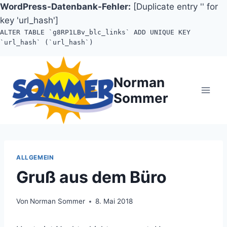
WordPress-Datenbank-Fehler:
[Duplicate entry '' for
key 'url_hash']
ALTER TABLE `g8RP1LBv_blc_links` ADD UNIQUE KEY
`url_hash` (`url_hash`)
Zum
Inhalt
Norman
springen
Sommer
ALLGEMEIN
Gruß aus dem Büro
Von
Norman Sommer
8. Mai 2018