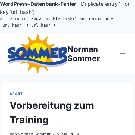
WordPress-Datenbank-Fehler:
[Duplicate entry '' for
key 'url_hash']
ALTER TABLE `g8RP1LBv_blc_links` ADD UNIQUE KEY
`url_hash` (`url_hash`)
Zum
Inhalt
Norman
springen
Sommer
SPORT
Vorbereitung zum
Training
Von
Norman Sommer
5. Mai 2019