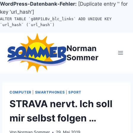
WordPress-Datenbank-Fehler:
[Duplicate entry '' for
key 'url_hash']
ALTER TABLE `g8RP1LBv_blc_links` ADD UNIQUE KEY
`url_hash` (`url_hash`)
Zum
Inhalt
Norman
springen
Sommer
COMPUTER
|
SMARTPHONES
|
SPORT
STRAVA nervt. Ich soll
mir selbst folgen …
Von
Norman Sommer
29. Mai 2019