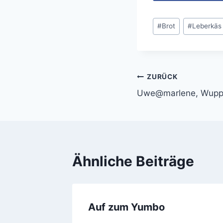
Schlagworte:
#
Brot
#
Leberkäs
ZURÜCK
Beitragsnavi
Uwe@marlene, Wuppe
Ähnliche Beiträge
r.
Auf zum Yumbo