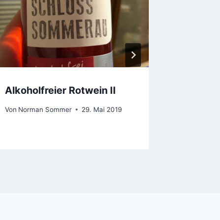
Alkoholfreier Rotwein II
Birkens
Von
Norman Sommer
29. Mai 2019
Von
Norma
28. Dezem