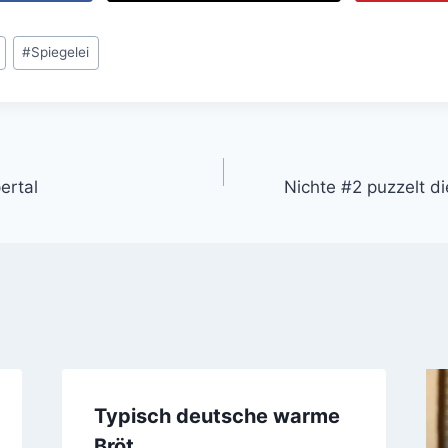
#
Spiegelei
gation
rtal
Nichte #2 puzzelt d
Typisch deutsche warme
Bröt.