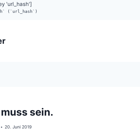
ey 'url_hash']
sh` (`url_hash`)
er
muss sein.
20. Juni 2019