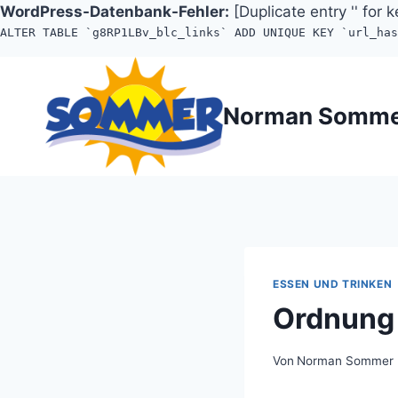
WordPress-Datenbank-Fehler:
[Duplicate entry '' for k
ALTER TABLE `g8RP1LBv_blc_links` ADD UNIQUE KEY `url_ha
Zum
Inhalt
Norman Somm
springen
ESSEN UND TRINKEN
Ordnung 
Von
Norman Sommer