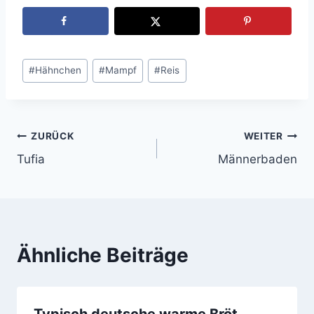
Schlagworte:
#
Hähnchen
#
Mampf
#
Reis
ZURÜCK
WEITER
Beitragsnavigation
Tufia
Männerbaden
Ähnliche Beiträge
Typisch deutsche warme Bröt.