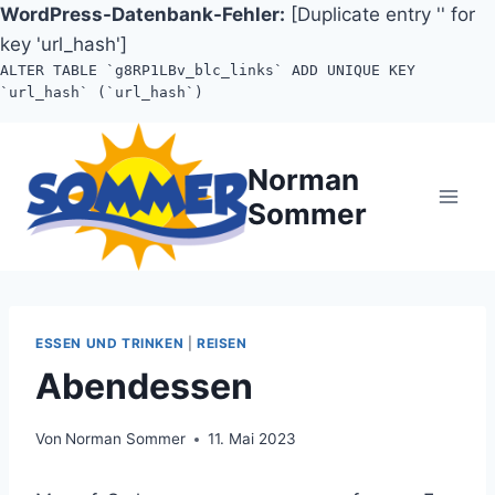
WordPress-Datenbank-Fehler:
[Duplicate entry '' for
key 'url_hash']
ALTER TABLE `g8RP1LBv_blc_links` ADD UNIQUE KEY
`url_hash` (`url_hash`)
Zum
Inhalt
Norman
springen
Sommer
ESSEN UND TRINKEN
|
REISEN
Abendessen
Von
Norman Sommer
11. Mai 2023