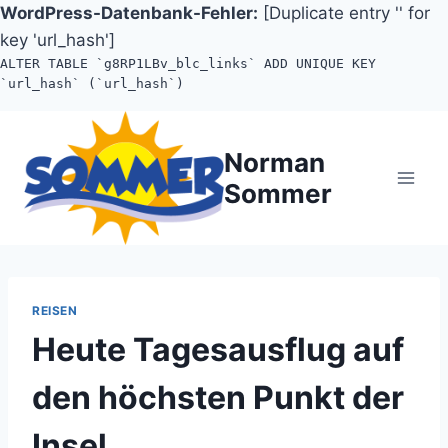
WordPress-Datenbank-Fehler:
[Duplicate entry '' for
key 'url_hash']
ALTER TABLE `g8RP1LBv_blc_links` ADD UNIQUE KEY
`url_hash` (`url_hash`)
Zum
Inhalt
Norman
springen
Sommer
REISEN
Heute Tagesausflug auf
den höchsten Punkt der
Insel