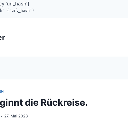
ey 'url_hash']
sh` (`url_hash`)
er
EN
ginnt die Rückreise.
27. Mai 2023