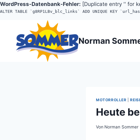
WordPress-Datenbank-Fehler:
[Duplicate entry '' for k
ALTER TABLE `g8RP1LBv_blc_links` ADD UNIQUE KEY `url_ha
Zum
Inhalt
Norman Somm
springen
MOTORROLLER
|
REIS
Heute be
Von
Norman Sommer