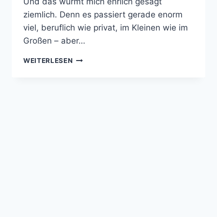
Und das wurmt mich ehrlich gesagt
ziemlich. Denn es passiert gerade enorm
viel, beruflich wie privat, im Kleinen wie im
Großen – aber…
KAUM
WEITERLESEN
ZEIT
FÜR
MEIN
EIGENES
BLOG…
DABEI
GÄBE
ES
SO
VIEL
ZU
© 2026 Norman Sommer - WordPress Theme
ERZÄHLEN!
von
Kadence WP