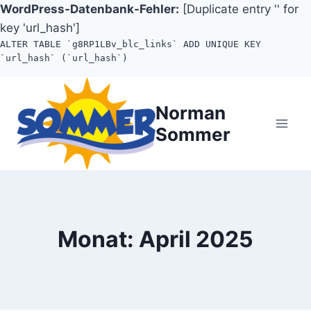
WordPress-Datenbank-Fehler:
[Duplicate entry '' for
key 'url_hash']
ALTER TABLE `g8RP1LBv_blc_links` ADD UNIQUE KEY
`url_hash` (`url_hash`)
Zum
Inhalt
Norman
springen
Sommer
Monat: April 2025