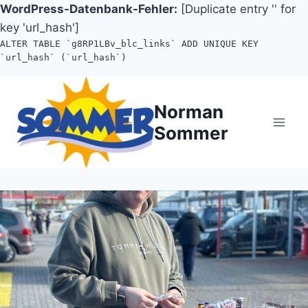
WordPress-Datenbank-Fehler:
[Duplicate entry '' for
key 'url_hash']
ALTER TABLE `g8RP1LBv_blc_links` ADD UNIQUE KEY
`url_hash` (`url_hash`)
Zum
Inhalt
Norman
springen
Sommer