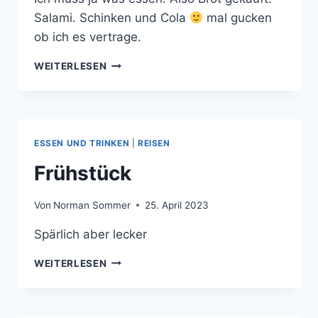
Salami. Schinken und Cola
mal gucken
ob ich es vertrage.
KURZ
WEITERLESEN
ZUM
SUPERMARKT
UND
WIEDER
ZURÜCK
ESSEN UND TRINKEN
|
REISEN
Frühstück
Von
Norman Sommer
25. April 2023
Spärlich aber lecker
FRÜHSTÜCK
WEITERLESEN