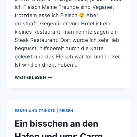
ich Fleisch.Meine Freunde sind Veganer,
trotzdem esse ich Fleisch
Aber
ernsthaft. Gegenüber vom Hotel ist ein
kleines Restaurant, man könnte sagen ein
Steak Restaurant. Dort wurde ich sehr lieb
begrüsst, hilfsbereit durch die Karte
gelenkt und das Fleisch war toll und lecker.
Ist wirklich direkt neben…
LECKER
WEITERLESEN
ABENDESSEN.
ES
GIBT
FLEISCH
:-)
ESSEN UND TRINKEN
|
REISEN
Ein bisschen an den
Hafen und ums Carre