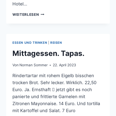
Hotel…
VOR
WEITERLESEN
VALENCIA
DIE
BIEGE
GEMACHT:
SAGUNTO
ESSEN UND TRINKEN
|
REISEN
Mittagessen. Tapas.
Von
Norman Sommer
22. April 2023
Rindertartar mit rohem Eigelb bisschen
trocken Brot. Sehr lecker. Wirklich. 22,50
Euro. Ja. Ernsthaft  jetzt gibt es noch
panierte und frittierte Garnelen mit
Zitronen Mayonnaise. 14 Euro. Und tortilla
mit Kartoffel und Salat. 7 Euro