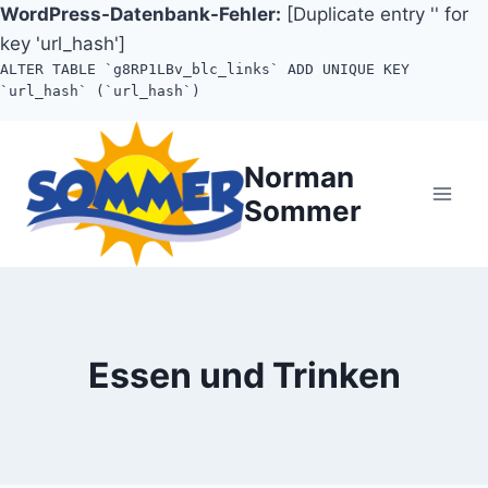
WordPress-Datenbank-Fehler:
[Duplicate entry '' for
key 'url_hash']
ALTER TABLE `g8RP1LBv_blc_links` ADD UNIQUE KEY
`url_hash` (`url_hash`)
Zum
Inhalt
Norman
springen
Sommer
Essen und Trinken