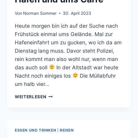
Von
Norman Sommer
30. April 2023
Heute morgen bin ich auf der Suche nach
Frühstück einmal ums Gelände. Mal zur
Hafeneinfahrt um zu gucken, wo ich da am
Dienstag lang muss. Davor steht Polizei,
rein kommt man also wohl nur, wenn man
das auch soll
In der Altstadt war heute
Nacht noch einiges los
Die Müllabfuhr
um halb vier…
EIN
WEITERLESEN
BISSCHEN
AN
DEN
HAFEN
UND
ESSEN UND TRINKEN
|
REISEN
UMS