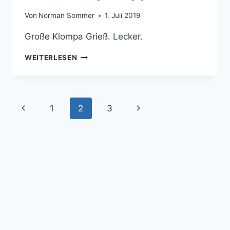
Von
Norman Sommer
1. Juli 2019
Große Klompa Grieß. Lecker.
GRIESKLOMPASUPP
WEITERLESEN
Seitennavigation
1
2
3
Vorherige
Nächste
Seite
Seite
© 2026 Norman Sommer - WordPress Theme