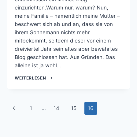
einzurichten.Warum nur, warum? Nun,
meine Familie – namentlich meine Mutter –
beschwert sich ab und an, dass sie von
ihrem Sohnemann nichts mehr
mitbekommt, seitdem dieser vor einem
dreiviertel Jahr sein altes aber bewährtes
Blog geschlossen hat. Aus Gründen. Das
alleine ist ja wohl…
EINE
WEITERLESEN
NEUE
WELT,
EIN
NEUES
Seitennavigation
1
…
14
15
16
Vorherige
BLOG.
Seite