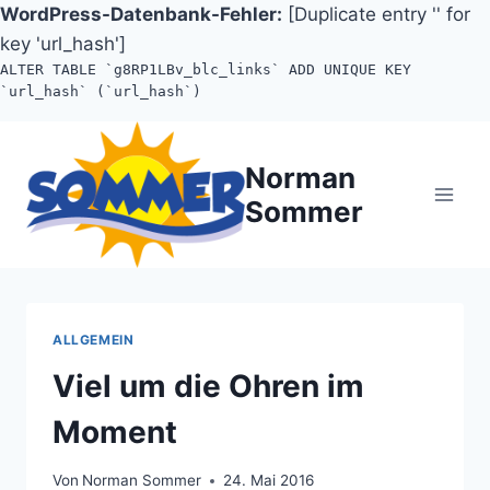
WordPress-Datenbank-Fehler:
[Duplicate entry '' for
key 'url_hash']
ALTER TABLE `g8RP1LBv_blc_links` ADD UNIQUE KEY
`url_hash` (`url_hash`)
Zum
Inhalt
Norman
springen
Sommer
ALLGEMEIN
Viel um die Ohren im
Moment
Von
Norman Sommer
24. Mai 2016