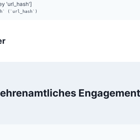
ey 'url_hash']
sh` (`url_hash`)
er
ehrenamtliches Engagemen