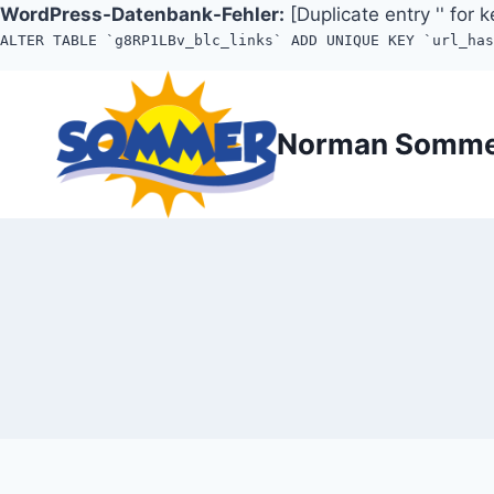
WordPress-Datenbank-Fehler:
[Duplicate entry '' for k
ALTER TABLE `g8RP1LBv_blc_links` ADD UNIQUE KEY `url_ha
Zum
Inhalt
Norman Somm
springen