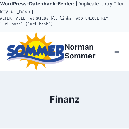
WordPress-Datenbank-Fehler:
[Duplicate entry '' for
key 'url_hash']
ALTER TABLE `g8RP1LBv_blc_links` ADD UNIQUE KEY
`url_hash` (`url_hash`)
Zum
Inhalt
Norman
springen
Sommer
Finanz