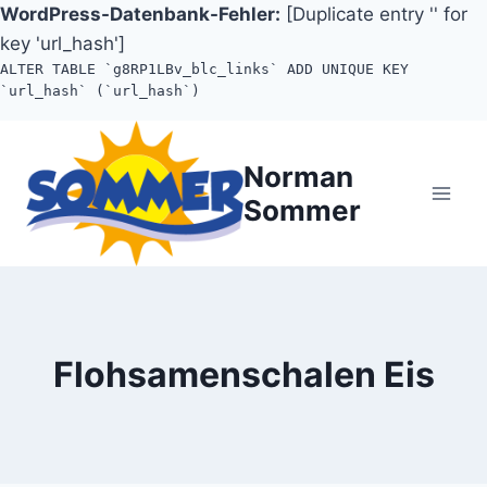
WordPress-Datenbank-Fehler:
[Duplicate entry '' for
key 'url_hash']
ALTER TABLE `g8RP1LBv_blc_links` ADD UNIQUE KEY
`url_hash` (`url_hash`)
Zum
Inhalt
Norman
springen
Sommer
Flohsamenschalen Eis