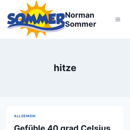
Zum
Inhalt
Norman
springen
Sommer
hitze
ALLGEMEIN
Gefühle 40 grad Celsius