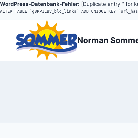
WordPress-Datenbank-Fehler:
[Duplicate entry '' for k
ALTER TABLE `g8RP1LBv_blc_links` ADD UNIQUE KEY `url_ha
Zum
Inhalt
Norman Somm
springen