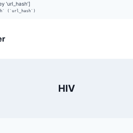
ey 'url_hash']
sh` (`url_hash`)
er
HIV