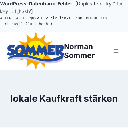
WordPress-Datenbank-Fehler:
[Duplicate entry '' for
key 'url_hash']
ALTER TABLE `g8RP1LBv_blc_links` ADD UNIQUE KEY
`url_hash` (`url_hash`)
Zum
Inhalt
Norman
springen
Sommer
lokale Kaufkraft stärken