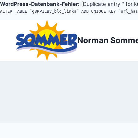
WordPress-Datenbank-Fehler:
[Duplicate entry '' for k
ALTER TABLE `g8RP1LBv_blc_links` ADD UNIQUE KEY `url_ha
Zum
Inhalt
Norman Somm
springen