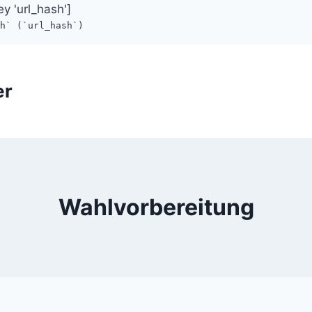
ey 'url_hash']
sh` (`url_hash`)
er
Wahlvorbereitung