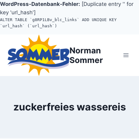
WordPress-Datenbank-Fehler:
[Duplicate entry '' for
key 'url_hash']
ALTER TABLE `g8RP1LBv_blc_links` ADD UNIQUE KEY
`url_hash` (`url_hash`)
Zum
Inhalt
Norman
springen
Sommer
zuckerfreies wassereis