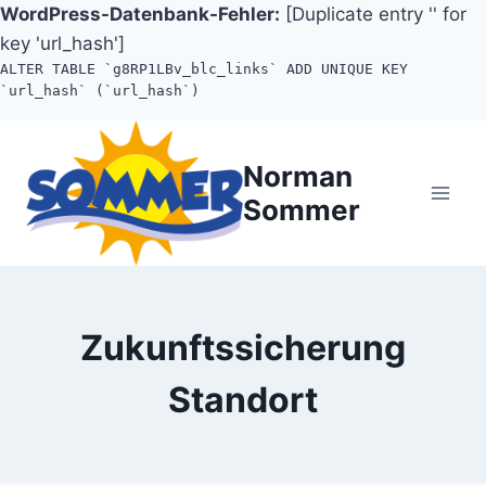
WordPress-Datenbank-Fehler:
[Duplicate entry '' for
key 'url_hash']
ALTER TABLE `g8RP1LBv_blc_links` ADD UNIQUE KEY
`url_hash` (`url_hash`)
Zum
Inhalt
Norman
springen
Sommer
Zukunftssicherung
Standort