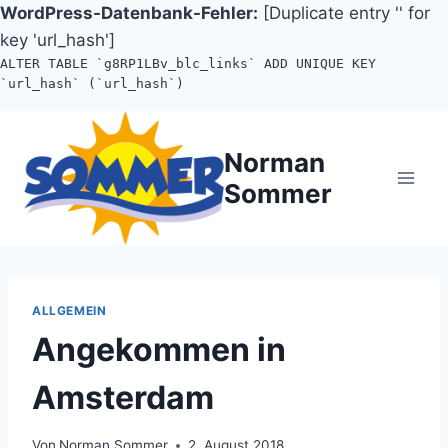
WordPress-Datenbank-Fehler:
[Duplicate entry '' for
key 'url_hash']
ALTER TABLE `g8RP1LBv_blc_links` ADD UNIQUE KEY
`url_hash` (`url_hash`)
Zum
Inhalt
Norman
springen
Sommer
ALLGEMEIN
Angekommen in
Amsterdam
Von
Norman Sommer
2. August 2018