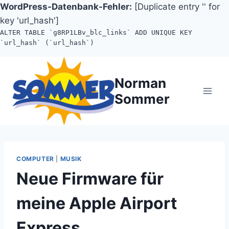
WordPress-Datenbank-Fehler:
[Duplicate entry '' for
key 'url_hash']
ALTER TABLE `g8RP1LBv_blc_links` ADD UNIQUE KEY
`url_hash` (`url_hash`)
Zum
Inhalt
Norman
springen
Sommer
COMPUTER
|
MUSIK
Neue Firmware für
meine Apple Airport
Express