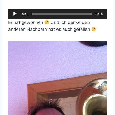
A
00:00
00:00
u
Er hat gewonnen
Und ich denke den
d
anderen Nachbarn hat es auch gefallen
i
o
-
P
l
a
y
e
r