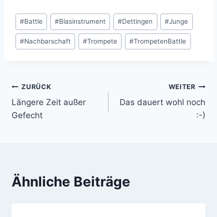
Schlagworte:
#
Battle
#
Blasinstrument
#
Dettingen
#
Junge
#
Nachbarschaft
#
Trompete
#
TrompetenBattle
ZURÜCK
WEITER
Beitragsnavigation
Längere Zeit außer
Das dauert wohl noch
Gefecht
:-)
Ähnliche Beiträge