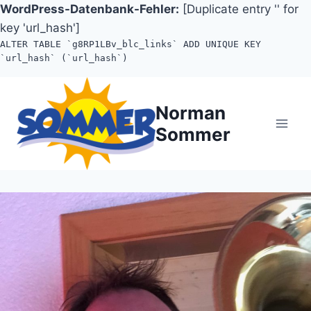
WordPress-Datenbank-Fehler:
[Duplicate entry '' for
key 'url_hash']
ALTER TABLE `g8RP1LBv_blc_links` ADD UNIQUE KEY
`url_hash` (`url_hash`)
Zum
Inhalt
Norman
springen
Sommer