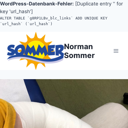
WordPress-Datenbank-Fehler:
[Duplicate entry '' for
key 'url_hash']
ALTER TABLE `g8RP1LBv_blc_links` ADD UNIQUE KEY
`url_hash` (`url_hash`)
Zum
Inhalt
Norman
springen
Sommer