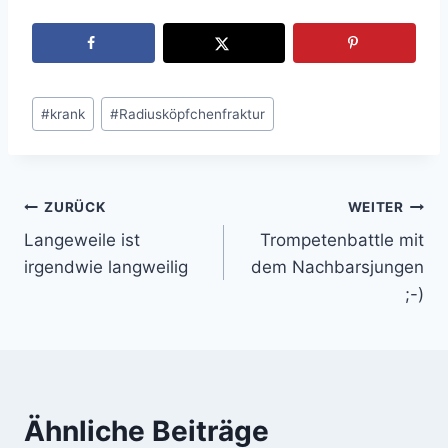
Schlagworte:
#
krank
#
Radiusköpfchenfraktur
ZURÜCK
WEITER
Beitragsnavigation
Langeweile ist
Trompetenbattle mit
irgendwie langweilig
dem Nachbarsjungen
;-)
Ähnliche Beiträge