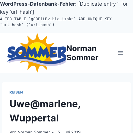
WordPress-Datenbank-Fehler:
[Duplicate entry '' for
key 'url_hash']
ALTER TABLE `g8RP1LBv_blc_links` ADD UNIQUE KEY
`url_hash` (`url_hash`)
Zum
Inhalt
Norman
springen
Sommer
REISEN
Uwe@marlene,
Wuppertal
Von
Norman Sommer
15. Juni 2019