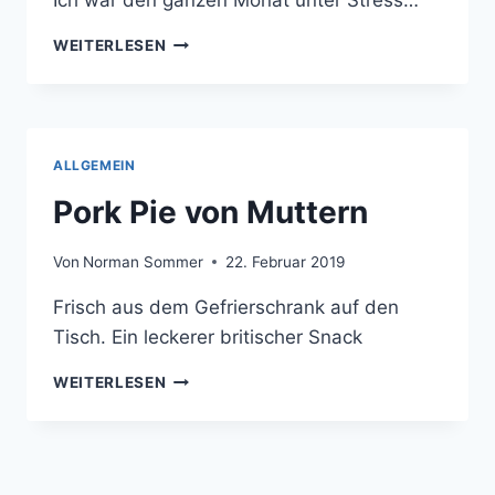
Ich war den ganzen Monat unter Stress…
O‘DONNELL
WEITERLESEN
BRATAPHEL
MOONSHINE
:-)
ALLGEMEIN
Pork Pie von Muttern
Von
Norman Sommer
22. Februar 2019
Frisch aus dem Gefrierschrank auf den
Tisch. Ein leckerer britischer Snack
PORK
WEITERLESEN
PIE
VON
MUTTERN