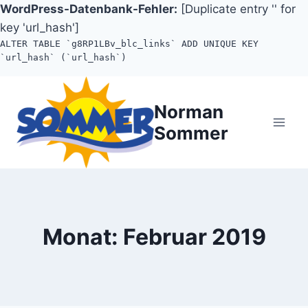
WordPress-Datenbank-Fehler:
[Duplicate entry '' for
key 'url_hash']
ALTER TABLE `g8RP1LBv_blc_links` ADD UNIQUE KEY
`url_hash` (`url_hash`)
Zum
Inhalt
Norman
springen
Sommer
Monat: Februar 2019