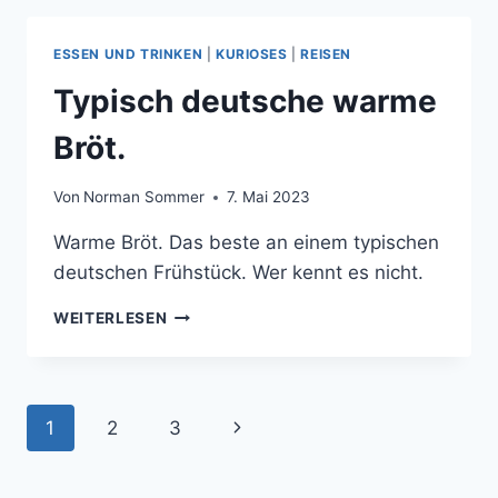
ESSEN UND TRINKEN
|
KURIOSES
|
REISEN
Typisch deutsche warme
Bröt.
Von
Norman Sommer
7. Mai 2023
Warme Bröt. Das beste an einem typischen
deutschen Frühstück. Wer kennt es nicht.
TYPISCH
WEITERLESEN
DEUTSCHE
WARME
BRÖT.
Seitennavigation
1
2
3
Nächste
Seite