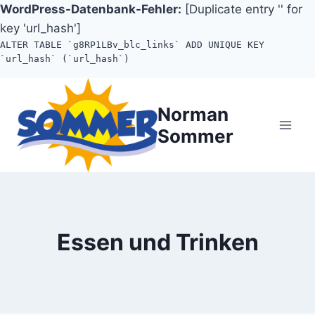
WordPress-Datenbank-Fehler:
[Duplicate entry '' for
key 'url_hash']
ALTER TABLE `g8RP1LBv_blc_links` ADD UNIQUE KEY
`url_hash` (`url_hash`)
Zum
Inhalt
Norman
springen
Sommer
Essen und Trinken