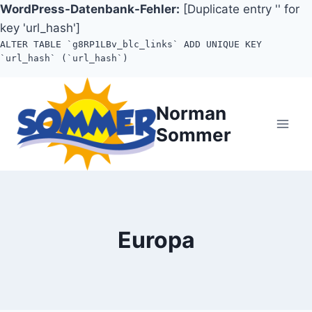
WordPress-Datenbank-Fehler:
[Duplicate entry '' for
key 'url_hash']
ALTER TABLE `g8RP1LBv_blc_links` ADD UNIQUE KEY
`url_hash` (`url_hash`)
Zum
Inhalt
Norman
springen
Sommer
Europa