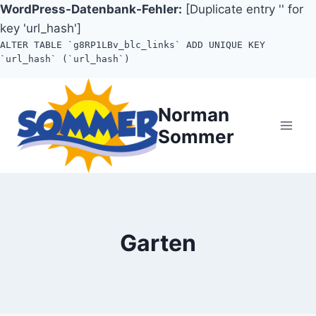
WordPress-Datenbank-Fehler:
[Duplicate entry '' for
key 'url_hash']
ALTER TABLE `g8RP1LBv_blc_links` ADD UNIQUE KEY
`url_hash` (`url_hash`)
Zum
Inhalt
Norman
springen
Sommer
Garten