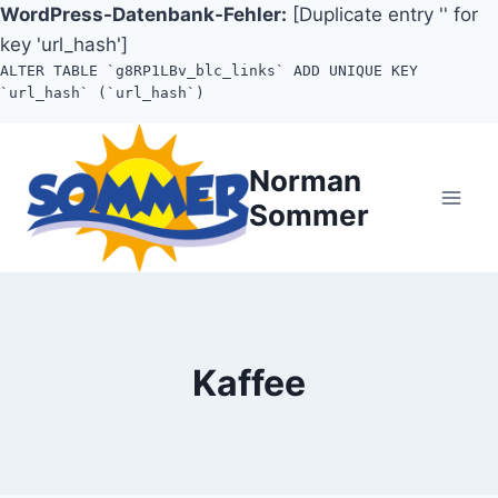
WordPress-Datenbank-Fehler:
[Duplicate entry '' for
key 'url_hash']
ALTER TABLE `g8RP1LBv_blc_links` ADD UNIQUE KEY
`url_hash` (`url_hash`)
Zum
Inhalt
Norman
springen
Sommer
Kaffee