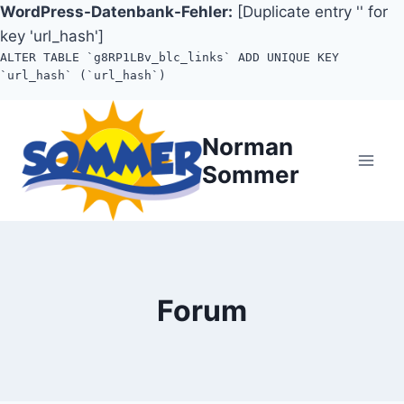
WordPress-Datenbank-Fehler:
[Duplicate entry '' for
key 'url_hash']
ALTER TABLE `g8RP1LBv_blc_links` ADD UNIQUE KEY
`url_hash` (`url_hash`)
Zum
Inhalt
Norman
springen
Sommer
Forum