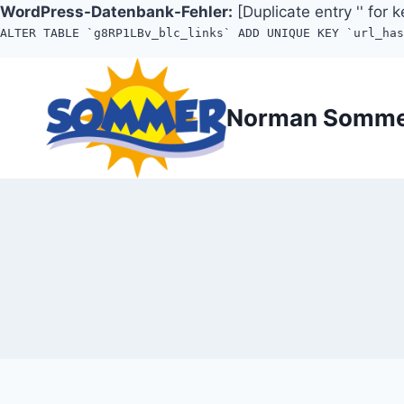
WordPress-Datenbank-Fehler:
[Duplicate entry '' for k
ALTER TABLE `g8RP1LBv_blc_links` ADD UNIQUE KEY `url_ha
Zum
Inhalt
Norman Somm
springen