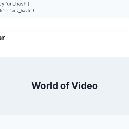
ey 'url_hash']
sh` (`url_hash`)
er
World of Video