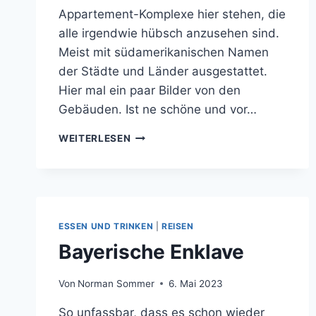
Appartement-Komplexe hier stehen, die
alle irgendwie hübsch anzusehen sind.
Meist mit südamerikanischen Namen
der Städte und Länder ausgestattet.
Hier mal ein paar Bilder von den
Gebäuden. Ist ne schöne und vor…
EINMAL
WEITERLESEN
DIE
STRASSE L
ANG
ESSEN UND TRINKEN
|
REISEN
Bayerische Enklave
Von
Norman Sommer
6. Mai 2023
So unfassbar, dass es schon wieder