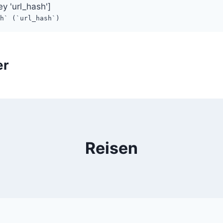
ey 'url_hash']
sh` (`url_hash`)
er
Reisen