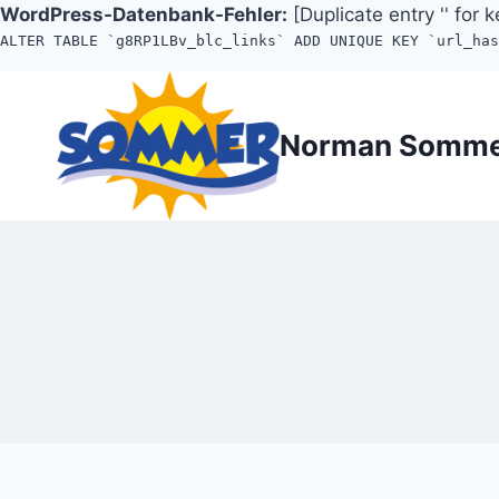
WordPress-Datenbank-Fehler:
[Duplicate entry '' for k
ALTER TABLE `g8RP1LBv_blc_links` ADD UNIQUE KEY `url_ha
Zum
Inhalt
Norman Somm
springen